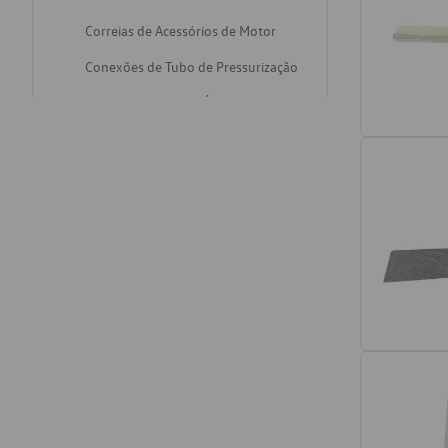
Correias de Acessórios de Motor
Conexões de Tubo de Pressurização
Varetas de Nivel de Óleo
Catalisadores de Escapamento
Freios
Discos de Freio
Juntas de Bomba de Vácuo
Mangueiras de Vácuo de Servo
Tubos de Freio
Pratos de Disco de Freio
Travas de Pastilha de Freio
Fluídos de Freio