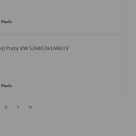
o Paulo
eiro) Prata VW 5Z4853414R61V
o Paulo
5