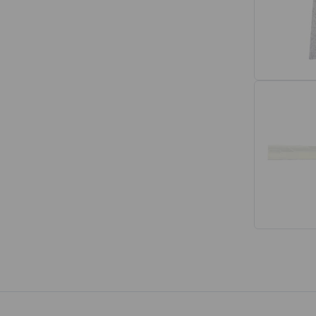
Interior
Tapetes
Espumas de Banco
Armações de Banco
Volantes de Direção
Cintos de Segurança
Encostos de Cabeça
Alças de Segurança de Teto
Revestimentos de Porta
Fechos de Cinto de Segurança
Porta-objetos
Manivelas de Janela
Vidros e Carroceria