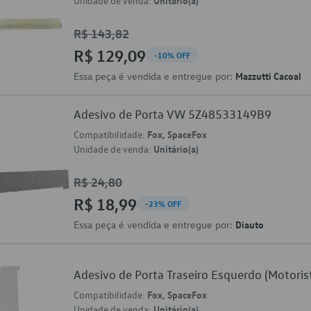
Unidade de venda:
Unitário(a)
R$ 143,82
R$ 129,09
-10% OFF
Essa peça é vendida e entregue por:
Mazzutti Cacoal
Adesivo de Porta VW 5Z48533149B9
Compatibilidade:
Fox, SpaceFox
Unidade de venda:
Unitário(a)
R$ 24,80
R$ 18,99
-23% OFF
Essa peça é vendida e entregue por:
Diauto
Adesivo de Porta Traseiro Esquerdo (Motor
Compatibilidade:
Fox, SpaceFox
Unidade de venda:
Unitário(a)