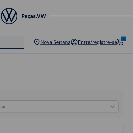
0
Nova Serrana
Entre/registre-se
onar