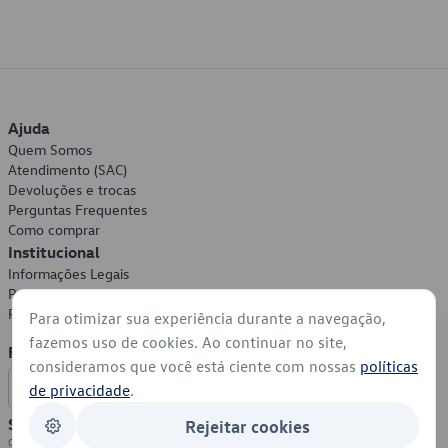
Ajuda
Quem Somos
Atendimento (SAC)
Devoluções e trocas
Perguntas Frequentes
Como comprar
Institucional
Informações Legais
Política de Privacidade
Política de Cookies
Para otimizar sua experiência durante a navegação,
fazemos uso de cookies. Ao continuar no site,
Formas de Pagamento
consideramos que você está ciente com nossas
políticas
de privacidade
.
Segurança
Rejeitar cookies