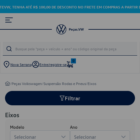
EVW, TENHA ATÉ R$ 100,00 DE DESCONTO NO FRETE EM COMPRAS A PARTIR DE R$ 1
0
Nova Serrana
Entre/registre-se
/
Peças Volkswagen
/
Suspensão Rodas e Pneus
/
Eixos
Filtrar
Eixos
Modelo
Ano
Selecionar
Selecionar