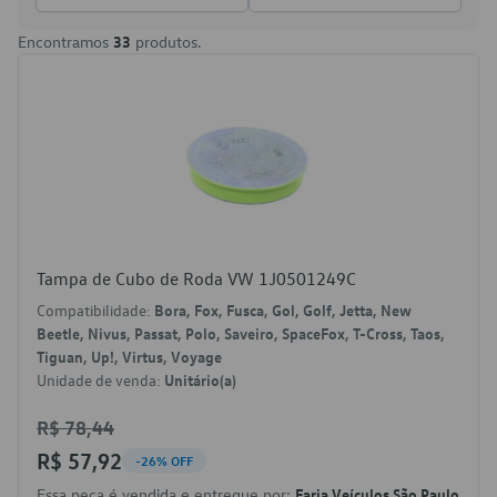
Encontramos
33
produtos.
Tampa de Cubo de Roda VW 1J0501249C
Compatibilidade:
Bora, Fox, Fusca, Gol, Golf, Jetta, New
Beetle, Nivus, Passat, Polo, Saveiro, SpaceFox, T-Cross, Taos,
Tiguan, Up!, Virtus, Voyage
Unidade de venda:
Unitário(a)
R$ 78,44
R$ 57,92
-26% OFF
Essa peça é vendida e entregue por:
Faria Veículos São Paulo