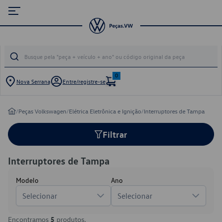
0
Nova Serrana
Entre/registre-se
/
Peças Volkswagen
/
Elétrica Eletrônica e Ignição
/
Interruptores de Tampa
Filtrar
Interruptores de Tampa
Modelo
Ano
Selecionar
Selecionar
Encontramos
5
produtos.