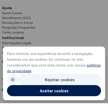
Ajuda
Quem Somos
Atendimento (SAC)
Devoluções e trocas
Perguntas Frequentes
Como comprar
Institucional
Informações Legais
Política de Privacidade
Política de Cookies
Para otimizar sua experiência durante a navegação,
fazemos uso de cookies. Ao continuar no site,
Formas de Pagamento
consideramos que você está ciente com nossas
políticas
de privacidade
.
Segurança
Rejeitar cookies
Aceitar cookies