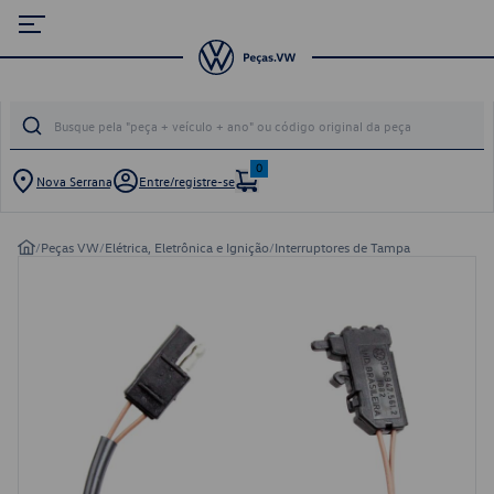
0
Nova Serrana
Entre/registre-se
/
Peças VW
/
Elétrica, Eletrônica e Ignição
/
Interruptores de Tampa