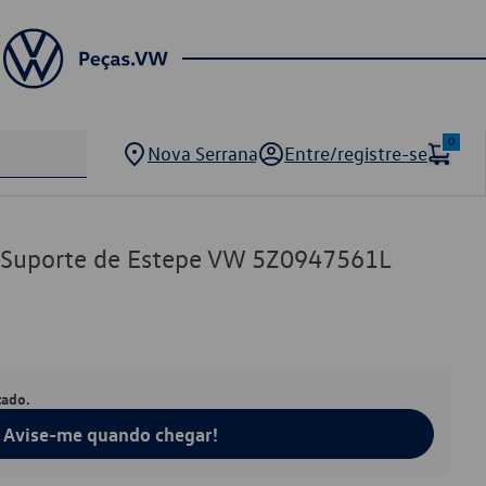
0
Nova Serrana
Entre/registre-se
e Suporte de Estepe VW 5Z0947561L
tado.
Avise-me quando chegar!