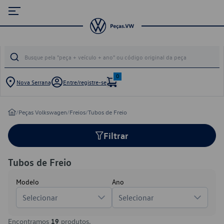
0
Nova Serrana
Entre/registre-se
/
Peças Volkswagen
/
Freios
/
Tubos de Freio
Filtrar
Tubos de Freio
Modelo
Ano
Selecionar
Selecionar
Encontramos
19
produtos.