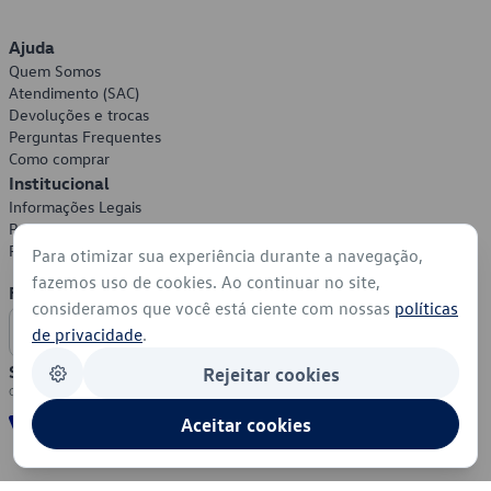
Ajuda
Quem Somos
Atendimento (SAC)
Devoluções e trocas
Perguntas Frequentes
Como comprar
Institucional
Informações Legais
Política de Privacidade
Política de Cookies
Para otimizar sua experiência durante a navegação,
fazemos uso de cookies. Ao continuar no site,
Formas de Pagamento
consideramos que você está ciente com nossas
políticas
de privacidade
.
Segurança
Rejeitar cookies
Aceitar cookies