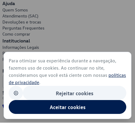
Ajuda
Quem Somos
Atendimento (SAC)
Devoluções e trocas
Perguntas Frequentes
Como comprar
Institucional
Informações Legais
Política de Privacidade
Política de Cookies
Para otimizar sua experiência durante a navegação,
fazemos uso de cookies. Ao continuar no site,
Formas de Pagamento
consideramos que você está ciente com nossas
políticas
de privacidade
.
Segurança
Rejeitar cookies
Aceitar cookies