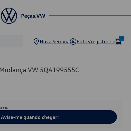
0
Nova Serrana
Entre/registre-se
de Mudança VW 5QA199555C
tado.
Avise-me quando chegar!