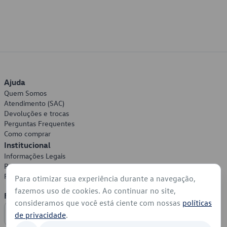
Ajuda
Quem Somos
Atendimento (SAC)
Devoluções e trocas
Perguntas Frequentes
Como comprar
Institucional
Informações Legais
Política de Privacidade
Política de Cookies
Para otimizar sua experiência durante a navegação,
fazemos uso de cookies. Ao continuar no site,
Formas de Pagamento
consideramos que você está ciente com nossas
políticas
de privacidade
.