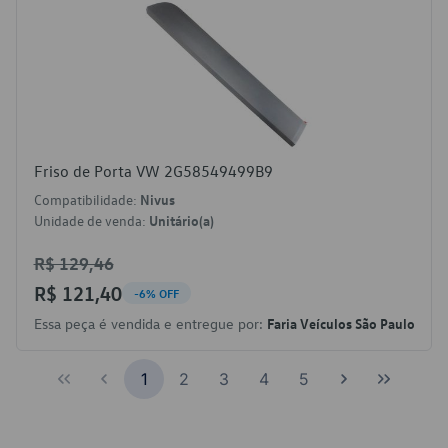
Friso de Porta VW 2G58549499B9
Compatibilidade:
Nivus
Unidade de venda:
Unitário(a)
R$ 129,46
R$ 121,40
-6% OFF
Essa peça é vendida e entregue por:
Faria Veículos São Paulo
1
2
3
4
5