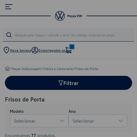
0
Nova Serrana
Entre/registre-se
/
Peças Volkswagen
/
Vidros e Carroceria
/
Frisos de Porta
Filtrar
Frisos de Porta
Modelo
Ano
Selecionar
Selecionar
Encontramos
77
produtos.