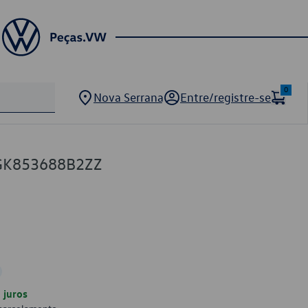
0
Nova Serrana
Entre/registre-se
2GK853688B2ZZ
juros