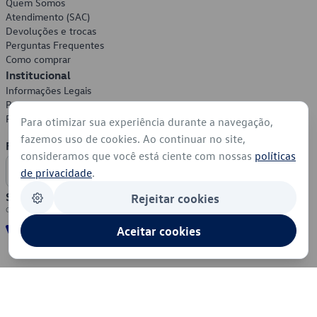
Quem Somos
Atendimento (SAC)
Devoluções e trocas
Perguntas Frequentes
Como comprar
Institucional
Informações Legais
Política de Privacidade
Política de Cookies
Para otimizar sua experiência durante a navegação,
fazemos uso de cookies. Ao continuar no site,
Formas de Pagamento
consideramos que você está ciente com nossas
políticas
de privacidade
.
Segurança
Rejeitar cookies
Aceitar cookies
© 2026 - Volkswagen do Brasil - Todos os direitos reservados