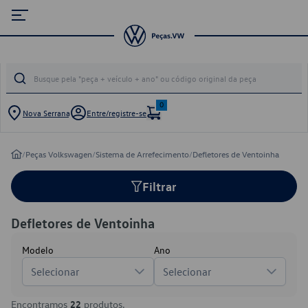
0
Nova Serrana
Entre/registre-se
/
Peças Volkswagen
/
Sistema de Arrefecimento
/
Defletores de Ventoinha
Filtrar
Defletores de Ventoinha
Modelo
Ano
Selecionar
Selecionar
Encontramos
22
produtos.