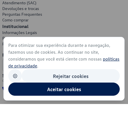
Atendimento (SAC)
Devoluções e trocas
Perguntas Frequentes
Como comprar
Institucional
Informações Legais
Política de Privacidade
Política de Cookies
Para otimizar sua experiência durante a navegação,
fazemos uso de cookies. Ao continuar no site,
Formas de Pagamento
consideramos que você está ciente com nossas
políticas
de privacidade
.
Segurança
Rejeitar cookies
Aceitar cookies
© 2026 - Volkswagen do Brasil - Todos os direitos reservados