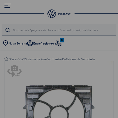
0
Nova Serrana
Entre/registre-se
/
Peças VW
/
Sistema de Arrefecimento
/
Defletores de Ventoinha