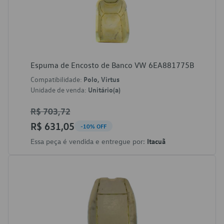
Espuma de Encosto de Banco VW 6EA881775B
Compatibilidade:
Polo, Virtus
Unidade de venda:
Unitário(a)
R$ 703,72
R$ 631,05
-10% OFF
Essa peça é vendida e entregue por:
Itacuã