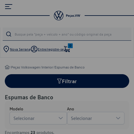
0
Nova Serrana
Entre/registre-se
/
Peças Volkswagen
/
Interior
/
Espumas de Banco
Filtrar
Espumas de Banco
Modelo
Ano
Selecionar
Selecionar
Encontramos
23
produtos.