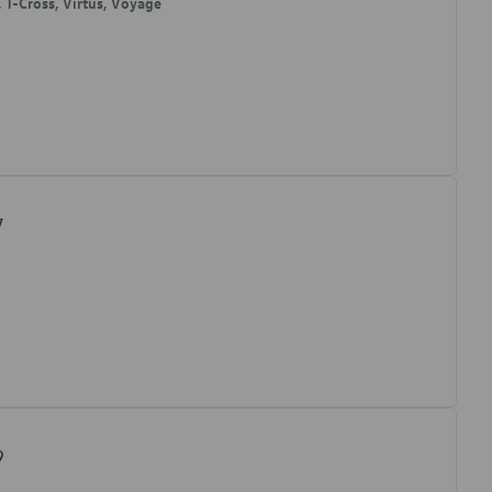
, T-Cross, Virtus, Voyage
7
9