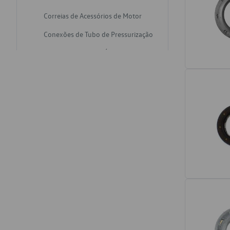
Correias de Acessórios de Motor
Conexões de Tubo de Pressurização
Varetas de Nivel de Óleo
Catalisadores de Escapamento
Freios
Discos de Freio
Juntas de Bomba de Vácuo
Mangueiras de Vácuo de Servo
Tubos de Freio
Pratos de Disco de Freio
Travas de Pastilha de Freio
Fluídos de Freio