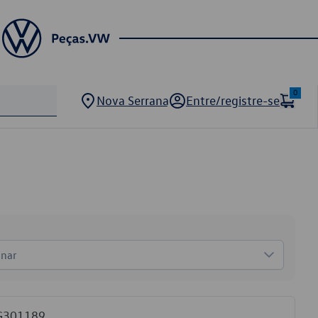
0
Nova Serrana
Entre/registre-se
onar
9G301189