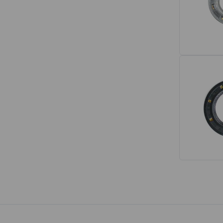
Interior
Tapetes
Espumas de Banco
Armações de Banco
Volantes de Direção
Cintos de Segurança
Encostos de Cabeça
Alças de Segurança de Teto
Revestimentos de Porta
Fechos de Cinto de Segurança
Porta-objetos
Manivelas de Janela
Vidros e Carroceria