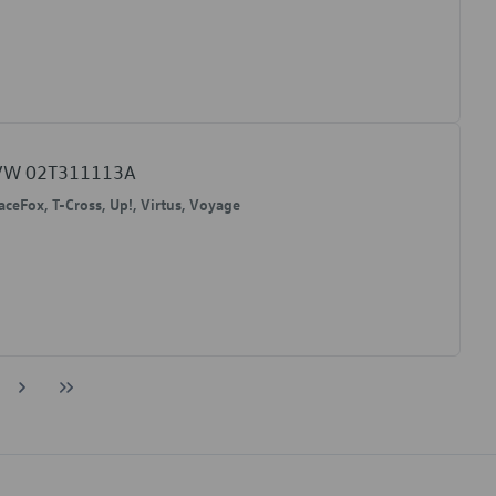
o VW 02T311113A
paceFox, T-Cross, Up!, Virtus, Voyage