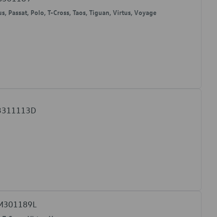
us, Passat, Polo, T-Cross, Taos, Tiguan, Virtus, Voyage
13311113D
2M301189L