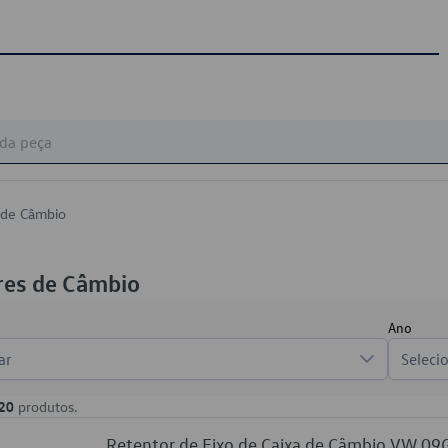
 de Câmbio
res de Câmbio
Ano
ar
Seleci
20
produtos.
Retentor de Eixo de Caixa de Câmbio VW 0