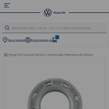
0
Nova Serrana
Entre/registre-se
/
Peças VW
/
Caixa de Câmbio e Transmissão
/
Retentores de Câmbio