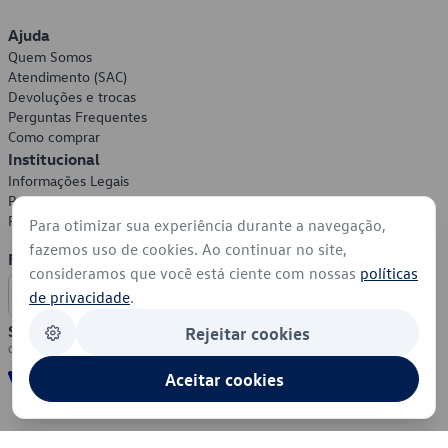
Ajuda
Quem Somos
Atendimento (SAC)
Devoluções e trocas
Perguntas Frequentes
Como comprar
Institucional
Informações Legais
Política de Privacidade
Política de Cookies
Para otimizar sua experiência durante a navegação,
fazemos uso de cookies. Ao continuar no site,
Formas de Pagamento
consideramos que você está ciente com nossas
políticas
de privacidade
.
Segurança
Rejeitar cookies
Aceitar cookies