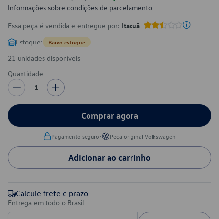
Informações sobre condições de parcelamento
Essa peça é vendida e entregue por:
Itacuã
Estoque:
Baixo estoque
21 unidades disponíveis
Quantidade
1
Comprar agora
•
Pagamento seguro
Peça original Volkswagen
Adicionar ao carrinho
Calcule frete e prazo
Entrega em todo o Brasil