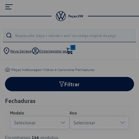
0
Nova Serrana
Entre/registre-se
/
Peças Volkswagen
/
Vidros e Carroceria
/
Fechaduras
Filtrar
Fechaduras
Modelo
Ano
Selecionar
Selecionar
Encontramos
146
produtos.