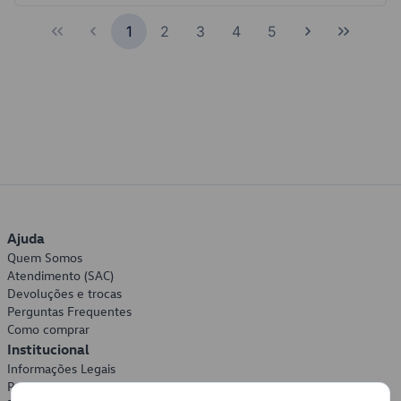
1
2
3
4
5
Ajuda
Quem Somos
Atendimento (SAC)
Devoluções e trocas
Perguntas Frequentes
Como comprar
Institucional
Informações Legais
Política de Privacidade