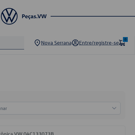
0
Nova Serrana
Entre/registre-se
onar
etrônica VW 04C133073B