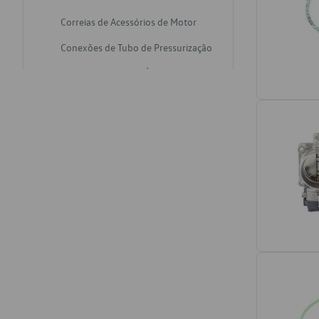
Correias de Acessórios de Motor
Conexões de Tubo de Pressurização
Varetas de Nivel de Óleo
Catalisadores de Escapamento
Freios
Discos de Freio
Juntas de Bomba de Vácuo
Mangueiras de Vácuo de Servo
Tubos de Freio
Pratos de Disco de Freio
Travas de Pastilha de Freio
Fluídos de Freio