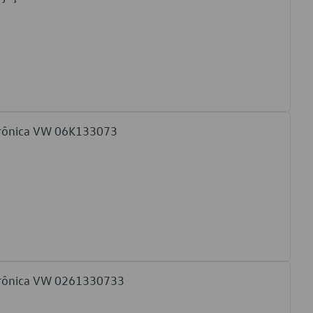
etrônica VW 06K133073
etrônica VW 0261330733