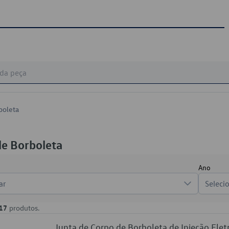
boleta
de Borboleta
Ano
ar
Seleci
17
produtos.
Junta de Corpo de Borboleta de Injeção El