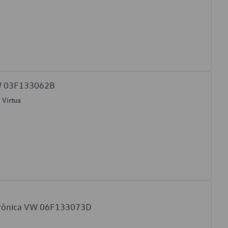
VW 03F133062B
, Virtus
etrônica VW 06F133073D