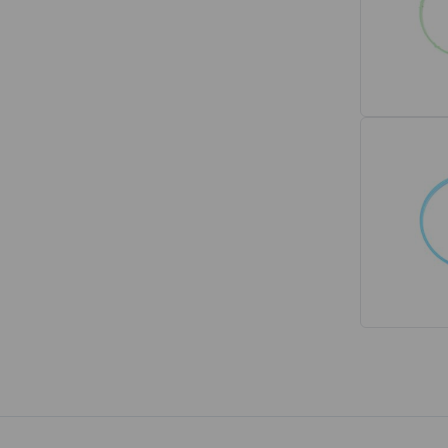
Interior
Tapetes
Espumas de Banco
Armações de Banco
Volantes de Direção
Cintos de Segurança
Encostos de Cabeça
Alças de Segurança de Teto
Revestimentos de Porta
Fechos de Cinto de Segurança
Porta-objetos
Manivelas de Janela
Vidros e Carroceria