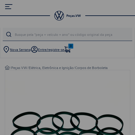
0
Nova Serrana
Entre/registre-se
/
Peças VW
/
Elétrica, Eletrônica e Ignição
/
Corpos de Borboleta