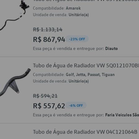
Compatibilidade:
Amarok
Unidade de venda:
Unitário(a)
R$ 1.133,14
R$ 867,94
-23% OFF
Essa peça é vendida e entregue por:
Diauto
Tubo de Água de Radiador VW 5Q0121070B
Compatibilidade:
Golf, Jetta, Passat, Tiguan
Unidade de venda:
Unitário(a)
R$ 594,21
R$ 557,62
-6% OFF
Essa peça é vendida e entregue por:
Faria Veículos Sã
Tubo de Água de Radiador VW 04C121064B