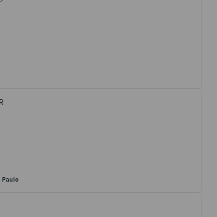
R
o Paulo