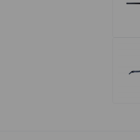
Interior
Tapetes
Espumas de Banco
Armações de Banco
Volantes de Direção
Cintos de Segurança
Encostos de Cabeça
Alças de Segurança de Teto
Revestimentos de Porta
Fechos de Cinto de Segurança
Porta-objetos
Manivelas de Janela
Vidros e Carroceria