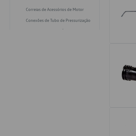
Correias de Acessórios de Motor
Conexões de Tubo de Pressurização
Varetas de Nivel de Óleo
Catalisadores de Escapamento
Freios
Discos de Freio
Juntas de Bomba de Vácuo
Mangueiras de Vácuo de Servo
Tubos de Freio
Pratos de Disco de Freio
Travas de Pastilha de Freio
Fluídos de Freio