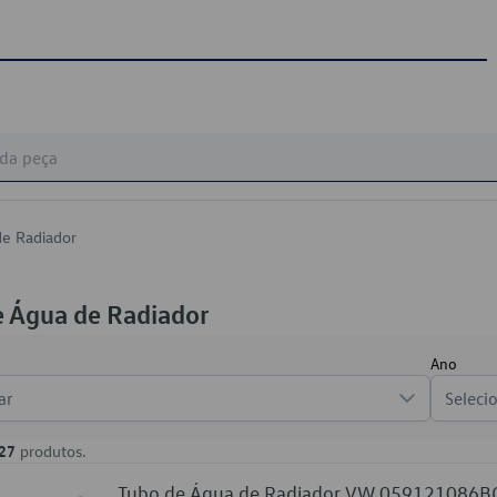
de Radiador
e Água de Radiador
Ano
ar
Seleci
27
produtos.
Tubo de Água de Radiador VW 059121086B