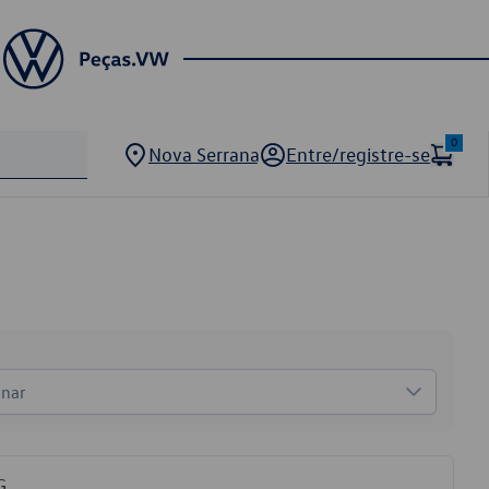
0
Nova Serrana
Entre/registre-se
onar
G