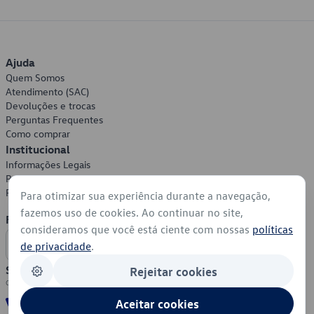
Ajuda
Quem Somos
Atendimento (SAC)
Devoluções e trocas
Perguntas Frequentes
Como comprar
Institucional
Informações Legais
Política de Privacidade
Política de Cookies
Para otimizar sua experiência durante a navegação,
fazemos uso de cookies. Ao continuar no site,
Formas de Pagamento
consideramos que você está ciente com nossas
políticas
de privacidade
.
Segurança
Rejeitar cookies
Aceitar cookies