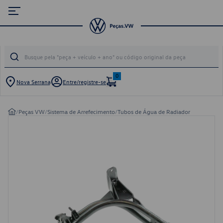
0
Nova Serrana
Entre/registre-se
/
Peças VW
/
Sistema de Arrefecimento
/
Tubos de Água de Radiador