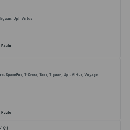
 Tiguan, Up!, Virtus
o Paulo
eiro, SpaceFox, T-Cross, Taos, Tiguan, Up!, Virtus, Voyage
o Paulo
849J