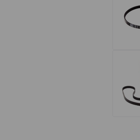
Interior
Tapetes
Espumas de Banco
Armações de Banco
Volantes de Direção
Cintos de Segurança
Encostos de Cabeça
Alças de Segurança de Teto
Revestimentos de Porta
Fechos de Cinto de Segurança
Porta-objetos
Manivelas de Janela
Vidros e Carroceria