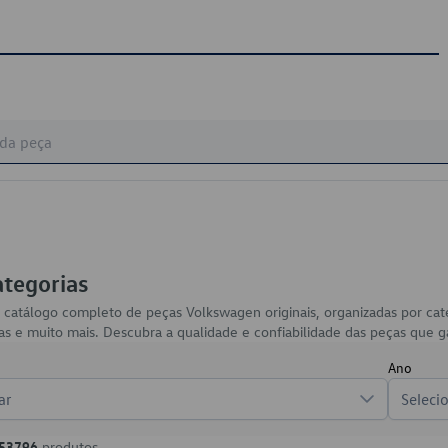
ategorias
 catálogo completo de peças Volkswagen originais, organizadas por ca
arias e muito mais. Descubra a qualidade e confiabilidade das peças qu
Ano
ar
Seleci
53796
produtos.