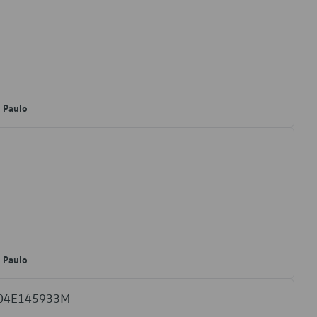
o Paulo
o Paulo
W 04E145933M