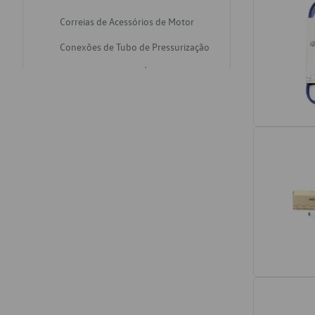
Correias de Acessórios de Motor
Conexões de Tubo de Pressurização
Varetas de Nivel de Óleo
Catalisadores de Escapamento
Freios
Discos de Freio
Juntas de Bomba de Vácuo
Mangueiras de Vácuo de Servo
Tubos de Freio
Pratos de Disco de Freio
Travas de Pastilha de Freio
Fluídos de Freio