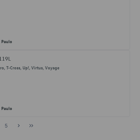
o Paulo
9119L
iro, T-Cross, Up!, Virtus, Voyage
o Paulo
5