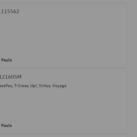
3L115562
o Paulo
E121605M
paceFox, T-Cross, Up!, Virtus, Voyage
o Paulo