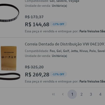
Compatibilidade:
Gol, Saveiro, Voyage
Unidade de venda:
Unitário(a)
R$ 173,37
R$ 144,68
-17% OFF
Essa peça é vendida e entregue por:
Faria Veículos Sã
Correia Dentada de Distribuição VW 04E10
Compatibilidade:
Fox, Gol, Golf, Jetta, Nivus, Polo, Save
Unidade de venda:
Unitário(a)
R$ 325,20
R$ 269,28
-17% OFF
Essa peça é vendida e entregue por:
Faria Veículos Sã
1
2
3
4