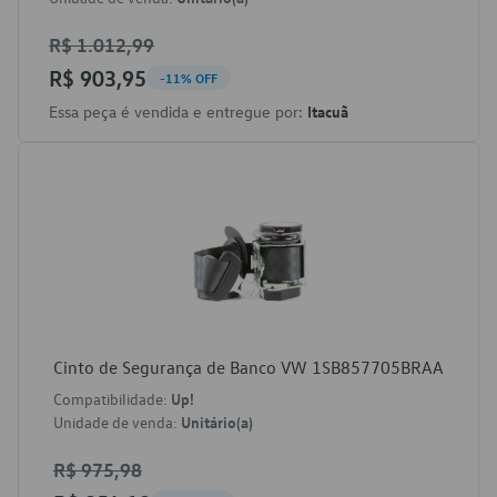
R$ 1.012,99
R$ 903,95
-11% OFF
Essa peça é vendida e entregue por:
Itacuã
Cinto de Segurança de Banco VW 1SB857705BRAA
Compatibilidade:
Up!
Unidade de venda:
Unitário(a)
R$ 975,98