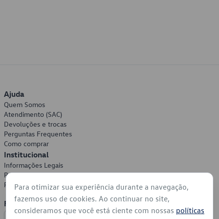
Ajuda
Quem Somos
Atendimento (SAC)
Devoluções e trocas
Perguntas Frequentes
Como comprar
Institucional
Informações Legais
Política de Privacidade
Política de Cookies
Para otimizar sua experiência durante a navegação,
fazemos uso de cookies. Ao continuar no site,
Formas de Pagamento
consideramos que você está ciente com nossas
políticas