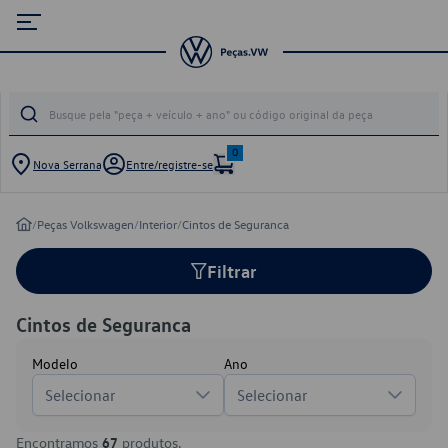
0
Nova Serrana
Entre/registre-se
/
Peças Volkswagen
/
Interior
/
Cintos de Seguranca
Filtrar
Cintos de Seguranca
Modelo
Ano
Selecionar
Selecionar
Encontramos
67
produtos.