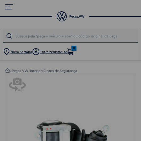
0
Nova Serrana
Entre/registre-se
/
Peças VW
/
Interior
/
Cintos de Segurança