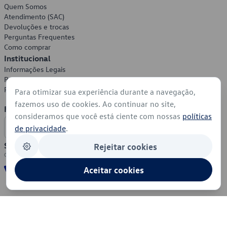
Quem Somos
Atendimento (SAC)
Devoluções e trocas
Perguntas Frequentes
Como comprar
Institucional
Informações Legais
Política de Privacidade
Política de Cookies
Para otimizar sua experiência durante a navegação,
fazemos uso de cookies. Ao continuar no site,
Formas de Pagamento
consideramos que você está ciente com nossas
políticas
de privacidade
.
Segurança
Rejeitar cookies
Aceitar cookies
© 2026 - Volkswagen do Brasil - Todos os direitos reservados