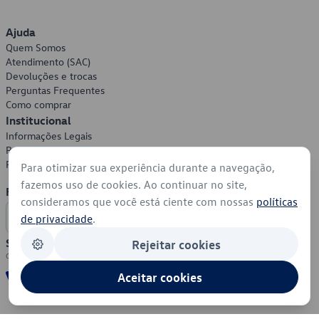
Ajuda
Quem Somos
Atendimento (SAC)
Devoluções e trocas
Perguntas Frequentes
Como comprar
Institucional
Informações Legais
Política de Privacidade
Política de Cookies
Para otimizar sua experiência durante a navegação,
fazemos uso de cookies. Ao continuar no site,
Formas de Pagamento
consideramos que você está ciente com nossas
políticas
de privacidade
.
Segurança
Rejeitar cookies
Aceitar cookies