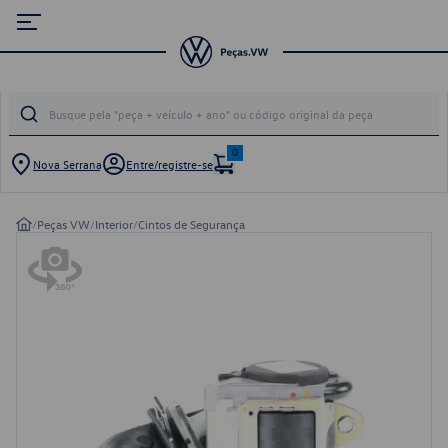
0
Nova Serrana
Entre/registre-se
/
Peças VW
/
Interior
/
Cintos de Segurança