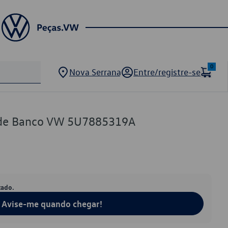
0
Nova Serrana
Entre/registre-se
 de Banco VW 5U7885319A
tado.
Avise-me quando chegar!