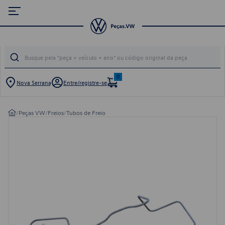
0
Nova Serrana
Entre/registre-se
/
Peças VW
/
Freios
/
Tubos de Freio