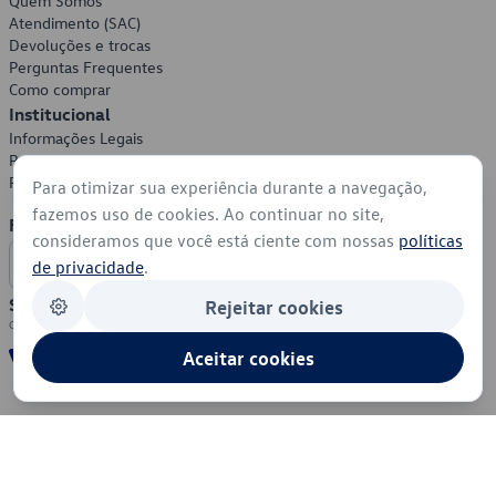
Quem Somos
Atendimento (SAC)
Devoluções e trocas
Perguntas Frequentes
Como comprar
Institucional
Informações Legais
Política de Privacidade
Política de Cookies
Para otimizar sua experiência durante a navegação,
fazemos uso de cookies. Ao continuar no site,
Formas de Pagamento
consideramos que você está ciente com nossas
políticas
de privacidade
.
Segurança
Rejeitar cookies
Aceitar cookies
© 2026 - Volkswagen do Brasil - Todos os direitos reservados