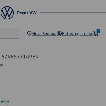
0
Nova Serrana
Entre/registre-se
W 5Z48533149B9
ox
juros