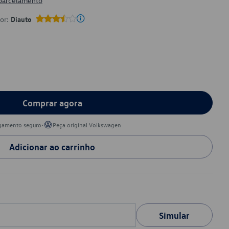
 parcelamento
por:
Diauto
Comprar agora
•
gamento seguro
Peça original Volkswagen
Adicionar ao carrinho
Simular