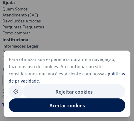
Ajuda
Quem Somos
Atendimento (SAC)
Devoluções e trocas
Perguntas Frequentes
Como comprar
Institucional
Informações Legais
Política de Privacidade
Política de Cookies
Para otimizar sua experiência durante a navegação,
fazemos uso de cookies. Ao continuar no site,
Formas de Pagamento
consideramos que você está ciente com nossas
políticas
de privacidade
.
Segurança
Rejeitar cookies
Aceitar cookies