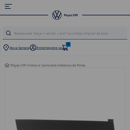
0
Nova Serrana
Entre/registre-se
/
Peças VW
/
Vidros e Carroceria
/
Adesivos de Porta