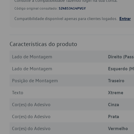
Consulte a compatibilidade fazendo login na sua conta.
Código original consultado:
5Z4853414PVGY
Compatibilidade disponível apenas para clientes logados.
Entrar
Características do produto
Lado de Montagem
Direito (Pas
Lado de Montagem
Esquerdo (M
Posição de Montagem
Traseiro
Texto
Xtreme
Cor(es) do Adesivo
Cinza
Cor(es) do Adesivo
Prata
Cor(es) do Adesivo
Vermelho