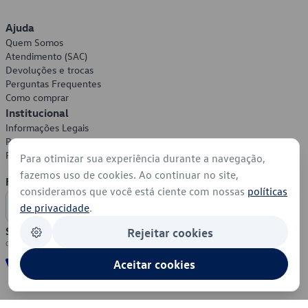
Ajuda
Quem Somos
Atendimento (SAC)
Devoluções e trocas
Perguntas Frequentes
Como comprar
Institucional
Informações Legais
Política de Privacidade
Política de Cookies
Para otimizar sua experiência durante a navegação,
fazemos uso de cookies. Ao continuar no site,
Formas de Pagamento
consideramos que você está ciente com nossas
políticas
de privacidade
.
Segurança
Rejeitar cookies
Aceitar cookies