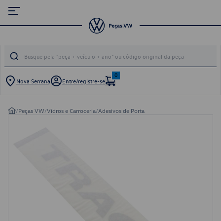
0
Nova Serrana
Entre/registre-se
/
Peças VW
/
Vidros e Carroceria
/
Adesivos de Porta