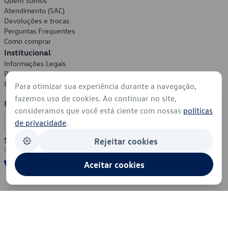
Quem Somos
Atendimento (SAC)
Devoluções e trocas
Perguntas Frequentes
Como comprar
Institucional
Informações Legais
Política de Privacidade
Política de Cookies
Para otimizar sua experiência durante a navegação,
fazemos uso de cookies. Ao continuar no site,
Formas de Pagamento
consideramos que você está ciente com nossas
políticas
de privacidade
.
Segurança
Rejeitar cookies
Aceitar cookies
© 2026 - Volkswagen do Brasil - Todos os direitos reservados