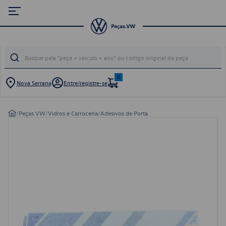
0
Nova Serrana
Entre/registre-se
/
Peças VW
/
Vidros e Carroceria
/
Adesivos de Porta