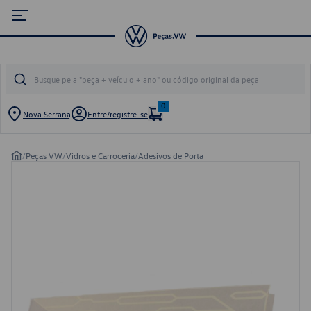
0
Nova Serrana
Entre/registre-se
/
Peças VW
/
Vidros e Carroceria
/
Adesivos de Porta