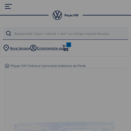
0
Nova Serrana
Entre/registre-se
/
Peças VW
/
Vidros e Carroceria
/
Adesivos de Porta