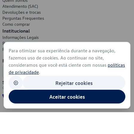
Quem Somos
Atendimento (SAC)
Devoluções e trocas
Perguntas Frequentes
Como comprar
Institucional
Informações Legais
Política de Privacidade
Política de Cookies
Para otimizar sua experiência durante a navegação,
fazemos uso de cookies. Ao continuar no site,
Formas de Pagamento
consideramos que você está ciente com nossas
políticas
de privacidade
.
Segurança
Rejeitar cookies
Aceitar cookies
© 2026 - Volkswagen do Brasil - Todos os direitos reservados