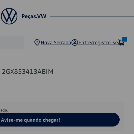
0
Nova Serrana
Entre/registre-se
VW 2GX853413ABIM
tado.
Avise-me quando chegar!