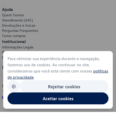
Ajuda
Quem Somos
Atendimento (SAC)
Devoluções e trocas
Perguntas Frequentes
Como comprar
Institucional
Informações Legais
Política de Privacidade
Política de Cookies
Para otimizar sua experiência durante a navegação,
fazemos uso de cookies. Ao continuar no site,
Formas de Pagamento
consideramos que você está ciente com nossas
políticas
de privacidade
.
Segurança
Rejeitar cookies
Aceitar cookies