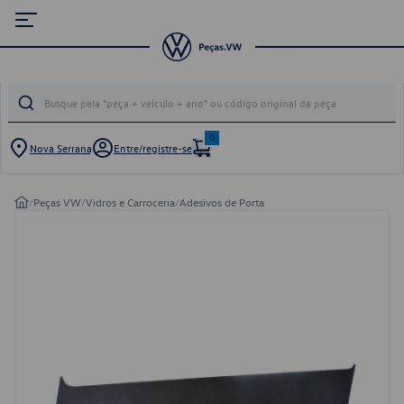
0
Nova Serrana
Entre/registre-se
/
Peças VW
/
Vidros e Carroceria
/
Adesivos de Porta