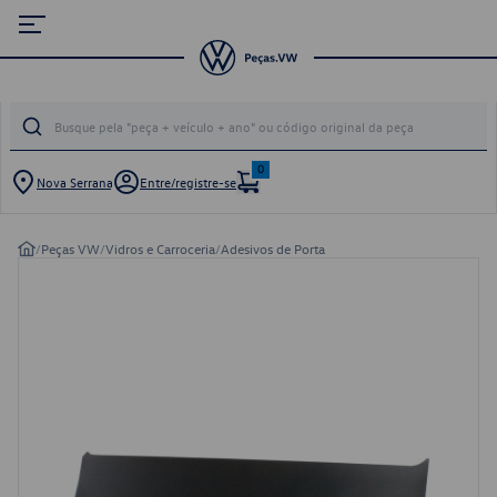
0
Nova Serrana
Entre/registre-se
/
Peças VW
/
Vidros e Carroceria
/
Adesivos de Porta