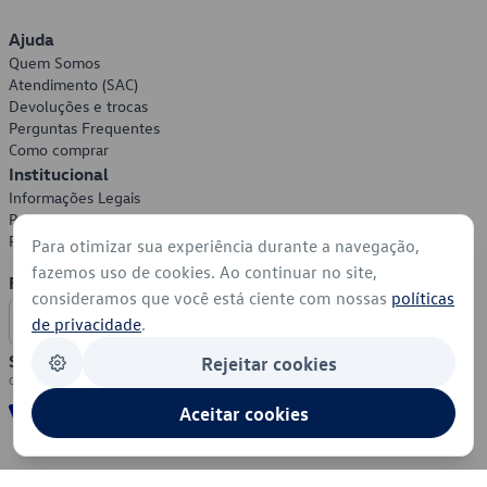
Ajuda
Quem Somos
Atendimento (SAC)
Devoluções e trocas
Perguntas Frequentes
Como comprar
Institucional
Informações Legais
Política de Privacidade
Política de Cookies
Para otimizar sua experiência durante a navegação,
fazemos uso de cookies. Ao continuar no site,
Formas de Pagamento
consideramos que você está ciente com nossas
políticas
de privacidade
.
Segurança
Rejeitar cookies
Aceitar cookies