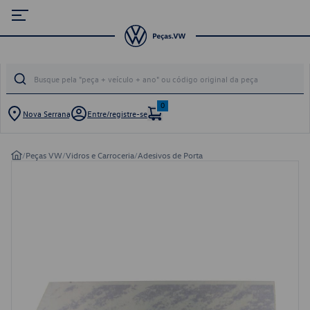
0
Nova Serrana
Entre/registre-se
/
Peças VW
/
Vidros e Carroceria
/
Adesivos de Porta