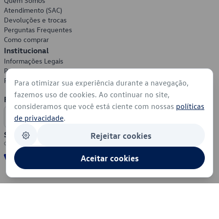
Quem Somos
Atendimento (SAC)
Devoluções e trocas
Perguntas Frequentes
Como comprar
Institucional
Informações Legais
Política de Privacidade
Política de Cookies
Para otimizar sua experiência durante a navegação,
fazemos uso de cookies. Ao continuar no site,
Formas de Pagamento
consideramos que você está ciente com nossas
políticas
de privacidade
.
Segurança
Rejeitar cookies
Aceitar cookies
© 2026 - Volkswagen do Brasil - Todos os direitos reservados