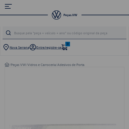
0
Nova Serrana
Entre/registre-se
/
Peças VW
/
Vidros e Carroceria
/
Adesivos de Porta