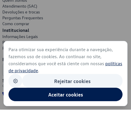
Quem Somos
Atendimento (SAC)
Devoluções e trocas
Perguntas Frequentes
Como comprar
Institucional
Informações Legais
Política de Privacidade
Política de Cookies
Para otimizar sua experiência durante a navegação,
fazemos uso de cookies. Ao continuar no site,
Formas de Pagamento
consideramos que você está ciente com nossas
políticas
de privacidade
.
Segurança
Rejeitar cookies
Aceitar cookies
© 2026 - Volkswagen do Brasil - Todos os direitos reservados