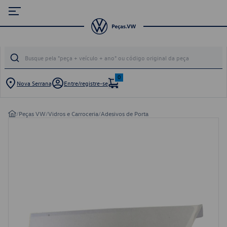
0
Nova Serrana
Entre/registre-se
/
Peças VW
/
Vidros e Carroceria
/
Adesivos de Porta