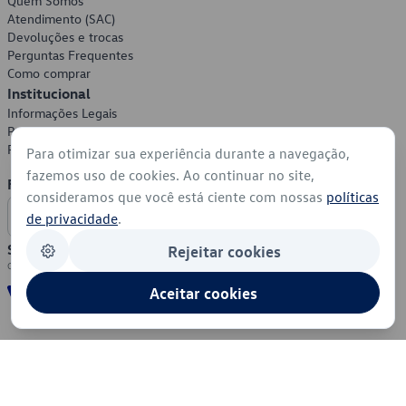
Quem Somos
Atendimento (SAC)
Devoluções e trocas
Perguntas Frequentes
Como comprar
Institucional
Informações Legais
Política de Privacidade
Política de Cookies
Para otimizar sua experiência durante a navegação,
fazemos uso de cookies. Ao continuar no site,
Formas de Pagamento
consideramos que você está ciente com nossas
políticas
de privacidade
.
Segurança
Rejeitar cookies
Aceitar cookies
© 2026 - Volkswagen do Brasil - Todos os direitos reservados