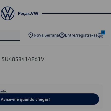
0
Nova Serrana
Entre/registre-se
VW 5U4853414E61V
tado.
Avise-me quando chegar!