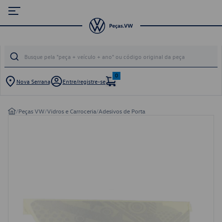
0
Nova Serrana
Entre/registre-se
/
Peças VW
/
Vidros e Carroceria
/
Adesivos de Porta