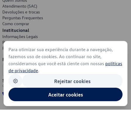
Quem Somos
Atendimento (SAC)
Devoluções e trocas
Perguntas Frequentes
Como comprar
Institucional
Informações Legais
Política de Privacidade
Política de Cookies
Para otimizar sua experiência durante a navegação,
fazemos uso de cookies. Ao continuar no site,
Formas de Pagamento
consideramos que você está ciente com nossas
políticas
de privacidade
.
Segurança
Rejeitar cookies
Aceitar cookies
© 2026 - Volkswagen do Brasil - Todos os direitos reservados