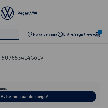
0
Nova Serrana
Entre/registre-se
VW 5U7853414G61V
tado.
Avise-me quando chegar!