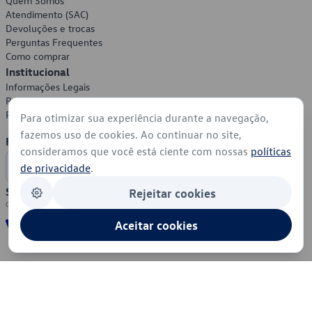
Quem Somos
Atendimento (SAC)
Devoluções e trocas
Perguntas Frequentes
Como comprar
Institucional
Informações Legais
Política de Privacidade
Política de Cookies
Para otimizar sua experiência durante a navegação,
fazemos uso de cookies. Ao continuar no site,
Formas de Pagamento
consideramos que você está ciente com nossas
políticas
de privacidade
.
Segurança
Rejeitar cookies
Aceitar cookies
© 2026 - Volkswagen do Brasil - Todos os direitos reservados