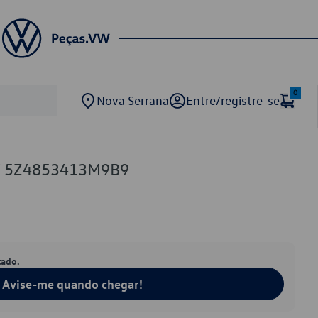
0
Nova Serrana
Entre/registre-se
VW 5Z4853413M9B9
tado.
Avise-me quando chegar!