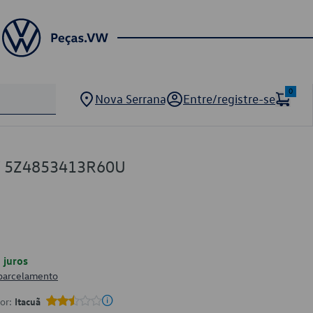
0
Nova Serrana
Entre/registre-se
VW 5Z4853413R60U
juros
 parcelamento
por:
Itacuã