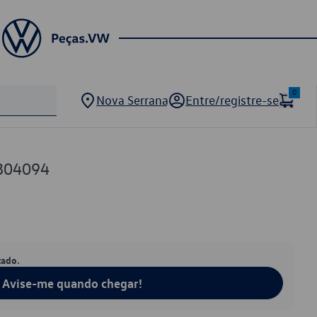
0
Nova Serrana
Entre/registre-se
804094
tado.
Avise-me quando chegar!