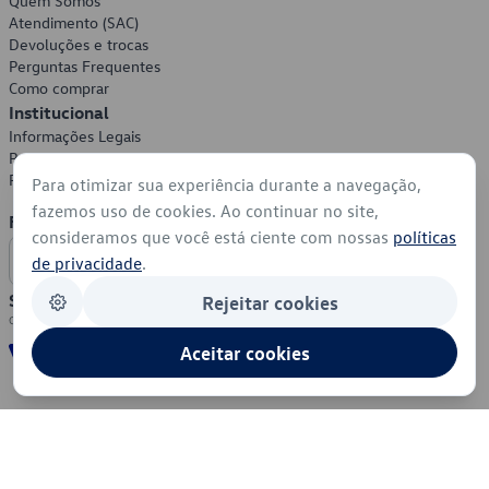
Quem Somos
Atendimento (SAC)
Devoluções e trocas
Perguntas Frequentes
Como comprar
Institucional
Informações Legais
Política de Privacidade
Política de Cookies
Para otimizar sua experiência durante a navegação,
fazemos uso de cookies. Ao continuar no site,
Formas de Pagamento
consideramos que você está ciente com nossas
políticas
de privacidade
.
Segurança
Rejeitar cookies
Aceitar cookies
© 2026 - Volkswagen do Brasil - Todos os direitos reservados