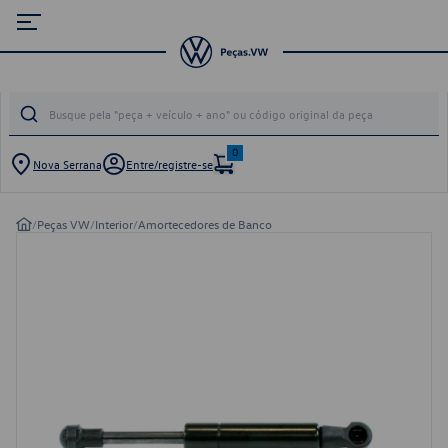
0
Nova Serrana
Entre/registre-se
/
Peças VW
/
Interior
/
Amortecedores de Banco