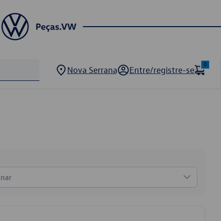
0
Nova Serrana
Entre/registre-se
onar