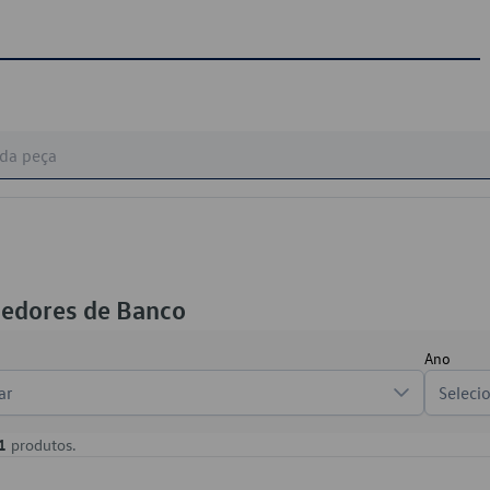
edores de Banco
Ano
ar
Seleci
1
produtos.