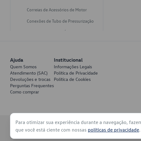
Correias de Acessórios de Motor
Conexões de Tubo de Pressurização
Varetas de Nivel de Óleo
Catalisadores de Escapamento
Freios
Ajuda
Institucional
Discos de Freio
Quem Somos
Informações Legais
Atendimento (SAC)
Política de Privacidade
Juntas de Bomba de Vácuo
Devoluções e trocas
Política de Cookies
Perguntas Frequentes
Mangueiras de Vácuo de Servo
Como comprar
Tubos de Freio
Pratos de Disco de Freio
Para otimizar sua experiência durante a navegação, faze
Travas de Pastilha de Freio
© 2026 - Volkswagen do Brasil - Todos os direitos reservados
que você está ciente com nossas
políticas de privacidade
.
Fluídos de Freio