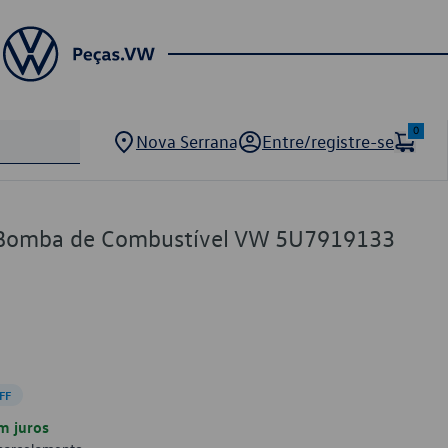
0
Nova Serrana
Entre/registre-se
 Bomba de Combustível VW 5U7919133
FF
m juros